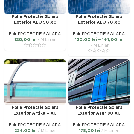
Folie Protectie Solara
Folie Protectie Solara
Exterior ALU 50 XC
Exterior ALU 70 XC
Folii PROTECTIE SOLARA
Folii PROTECTIE SOLARA
Inter
120,00
lei
M Liniar
120,00
lei
–
144,00
lei
de
M Liniar
prețur
120,0
până
la
144,0
Folie Protectie Solara
Folie Protectie Solara
i
Exterior Artika – XC
Exterior Azur 80 XC
Folii PROTECTIE SOLARA
Folii PROTECTIE SOLARA
i
224,00
lei
M Liniar
178,00
lei
M Liniar
l