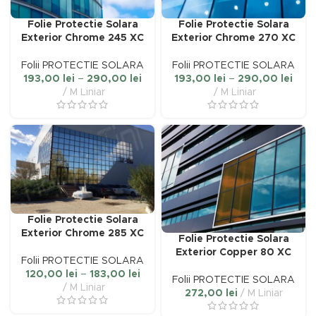
Folie Protectie Solara
Folie Protectie Solara
Exterior Chrome 245 XC
Exterior Chrome 270 XC
Folii PROTECTIE SOLARA
Folii PROTECTIE SOLARA
Interval
Inter
193,00
lei
–
290,00
lei
193,00
lei
–
290,00
lei
de
de
M Liniar
M Liniar
prețuri:
prețu
193,00 lei
193,0
până
până
la
la
290,00 lei
290,
Folie Protectie Solara
Exterior Chrome 285 XC
Folie Protectie Solara
Exterior Copper 80 XC
Folii PROTECTIE SOLARA
Interval
120,00
lei
–
183,00
lei
Folii PROTECTIE SOLARA
de
M Liniar
272,00
lei
M Liniar
prețuri:
120,00 lei