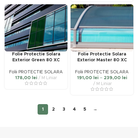
până
la
183,00 lei
Folie Protectie Solara
Folie Protectie Solara
Exterior Green 80 XC
Exterior Master 80 XC
Folii PROTECTIE SOLARA
Folii PROTECTIE SOLARA
Inter
178,00
lei
M Liniar
191,00
lei
–
239,00
lei
de
M Liniar
prețur
191,0
până
la
1
2
3
4
5
→
239,0