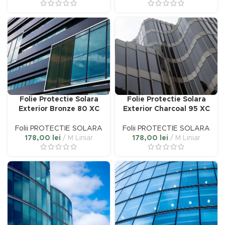
:
 lei
lei
Folie Protectie Solara
Folie Protectie Solara
Exterior Bronze 80 XC
Exterior Charcoal 95 XC
Folii PROTECTIE SOLARA
Folii PROTECTIE SOLARA
178,00
lei
M Liniar
178,00
lei
M Liniar