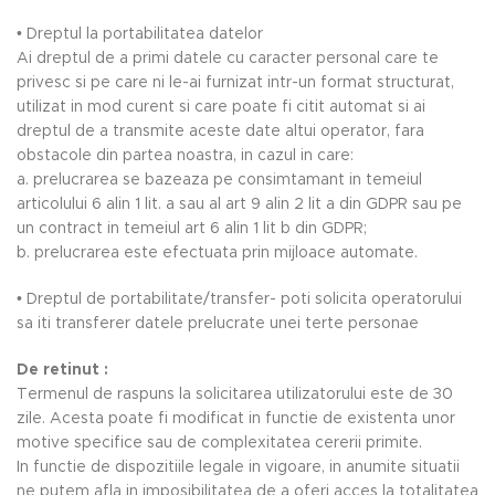
• Dreptul la portabilitatea datelor
Ai dreptul de a primi datele cu caracter personal care te
privesc si pe care ni le-ai furnizat intr-un format structurat,
utilizat in mod curent si care poate fi citit automat si ai
dreptul de a transmite aceste date altui operator, fara
obstacole din partea noastra, in cazul in care:
a. prelucrarea se bazeaza pe consimtamant in temeiul
articolului 6 alin 1 lit. a sau al art 9 alin 2 lit a din GDPR sau pe
un contract in temeiul art 6 alin 1 lit b din GDPR;
b. prelucrarea este efectuata prin mijloace automate.
• Dreptul de portabilitate/transfer- poti solicita operatorului
sa iti transferer datele prelucrate unei terte personae
De retinut :
Termenul de raspuns la solicitarea utilizatorului este de 30
zile. Acesta poate fi modificat in functie de existenta unor
motive specifice sau de complexitatea cererii primite.
In functie de dispozitiile legale in vigoare, in anumite situatii
ne putem afla in imposibilitatea de a oferi acces la totalitatea