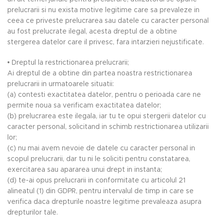
prelucrarii si nu exista motive legitime care sa prevaleze in
ceea ce priveste prelucrarea sau datele cu caracter personal
au fost prelucrate ilegal, acesta dreptul de a obtine
stergerea datelor care il privesc, fara intarzieri nejustificate.
• Dreptul la restrictionarea prelucrarii;
Ai dreptul de a obtine din partea noastra restrictionarea
prelucrarii in urmatoarele situatii:
(a) contesti exactitatea datelor, pentru o perioada care ne
permite noua sa verificam exactitatea datelor;
(b) prelucrarea este ilegala, iar tu te opui stergerii datelor cu
caracter personal, solicitand in schimb restrictionarea utilizarii
lor;
(c) nu mai avem nevoie de datele cu caracter personal in
scopul prelucrarii, dar tu ni le soliciti pentru constatarea,
exercitarea sau apararea unui drept in instanta;
(d) te-ai opus prelucrarii in conformitate cu articolul 21
alineatul (1) din GDPR, pentru intervalul de timp in care se
verifica daca drepturile noastre legitime prevaleaza asupra
drepturilor tale.