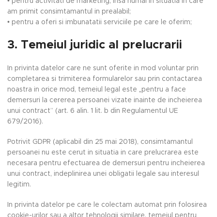
• pentru activitati de marketing, insa numai in situatia in care
am primit consimtamantul in prealabil;
• pentru a oferi si imbunatatii serviciile pe care le oferim;
3. Temeiul juridic al prelucrarii
In privinta datelor care ne sunt oferite in mod voluntar prin
completarea si trimiterea formularelor sau prin contactarea
noastra in orice mod, temeiul legal este „pentru a face
demersuri la cererea persoanei vizate inainte de incheierea
unui contract” (art. 6 alin. 1 lit. b din Regulamentul UE
679/2016).
Potrivit GDPR (aplicabil din 25 mai 2018), consimtamantul
persoanei nu este cerut in situatia in care prelucrarea este
necesara pentru efectuarea de demersuri pentru incheierea
unui contract, indeplinirea unei obligatii legale sau interesul
legitim.
In privinta datelor pe care le colectam automat prin folosirea
cookie-urilor sau a altor tehnologii similare, temeiul pentru