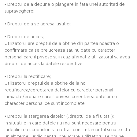
• Dreptul de a depune o plangere in fata unei autoritati de
supraveghere;
• Dreptul de a se adresa justitiei;
• Dreptul de acces;
Utilizatorul are dreptul de a obtine din partea noastra o
confirmare ca se prelucreaza sau nu date cu caracter
personal care il privesc si, in caz afirmativ, utilizatorul va avea
dreptul de acces la datele respective.
• Dreptul la rectificare;
Utilizatorul dreptul de a obtine de la noi,
rectificarea/corectarea datelor cu caracter personal
inexacte/eronate care il privesc,corectarea datelor cu
character personal ce sunt incomplete.
• Dreptul la stergerea datelor („dreptul de a fi uitat”);
In situatiile in care datele nu mai sunt necesare pentru
indeplinirea scopurilor, s-a retras consimtamantul si nu exista
un alt temei juridic pentru prelucrare, utilizatorul se opune