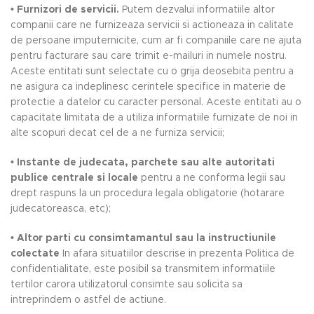
• Furnizori de servicii.
Putem dezvalui informatiile altor
companii care ne furnizeaza servicii si actioneaza in calitate
de persoane imputernicite, cum ar fi companiile care ne ajuta
pentru facturare sau care trimit e-mailuri in numele nostru.
Aceste entitati sunt selectate cu o grija deosebita pentru a
ne asigura ca indeplinesc cerintele specifice in materie de
protectie a datelor cu caracter personal. Aceste entitati au o
capacitate limitata de a utiliza informatiile furnizate de noi in
alte scopuri decat cel de a ne furniza servicii;
• Instante de judecata, parchete sau alte autoritati
publice centrale si locale
pentru a ne conforma legii sau
drept raspuns la un procedura legala obligatorie (hotarare
judecatoreasca, etc);
• Altor parti cu consimtamantul sau la instructiunile
colectate
In afara situatiilor descrise in prezenta Politica de
confidentialitate, este posibil sa transmitem informatiile
tertilor carora utilizatorul consimte sau solicita sa
intreprindem o astfel de actiune.