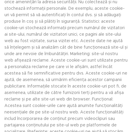
orice amenințări la adresa securității. Nu colectează și nu
stochează informații personale. De exemplu, aceste cookie-
uri vă permit să vă autentificați în contul dvs. și să adăugați
produse în coș și să plătiți în siguranță. Statistici: aceste
cookie-uri stochează informații precum numărul de vizitatori
ai site-ului, numărul de vizitatori unici, ce pagini ale site-ului
web au fost vizitate, sursa vizitei etc. Aceste date ne ajută
să înțelegem și să analizăm cât de bine funcționează site-ul și
unde are nevoie de îmbunătățiri. Marketing: site-ul nostru
web afișează reclame. Aceste cookie-uri sunt utilizate pentru
a personaliza reclame pe care vi le afișăm, astfel încât
acestea să fie semnificative pentru dvs. Aceste cookie-uri ne
ajută, de asemenea, să urmărim eficiența acestor campanii
publicitare. Informațiile stocate în aceste cookie-uri pot fi, de
asemenea, utilizate de către furnizorii terți pentru a vă afișa
reclame și pe alte site-uri web din browser. Funcțional:
Acestea sunt cookie-urile care ajută anumite funcționalități
neesențiale de pe site-ul nostru web. Aceste funcționalități
includ încorporarea de conținut precum videoclipuri sau
partajarea conținutului pe site-ul web pe platformele de
socializare. Preferințe: aceste cookie-uri ne ajută să stocăm