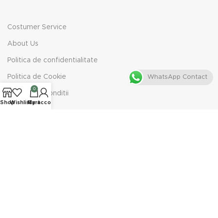
Costumer Service
About Us
Politica de confidentialitate
Politica de Cookie
WhatsApp Contact
0
Termeni & Conditii
Shop
Wishlist
My account
Cart
Retur
PLATA