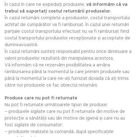
În cazul în care ne expediați produsele,
vă informăm că va
trebui să suportați costul returnării produselor
.
În cazul returnării complete a produselor, costul transportului
achitat de cumpărător va fi rambursat. În cazul unei returnări
parțiale costul transportului efectuat nu va fi rambursat fiind
costul transportului produselor recepționate și acceptate de
dumneavoastră.
În cazul returnării sunteți responsabil pentru orice diminuare a
valorii produselor rezultată din manipularea acestora.
Vă informăm că ne rezervăm posibilitatea a amâna
rambursarea până la momentul la care primim produsele sau
până la momentul la care ne-ați furnizat dovada că ați trimis
către noi produsele ce fac obiectul returnării.
Produse care nu pot fi returnate
Nu pot fi returnate următoarele tipuri de produse:
– produsele sigilate care nu pot fi returnate din motive de
protecție a sănătății sau din motive de igienă și care nu au
fost sigilate de consumator;
– produsele realizate la comandă, după specificațiile