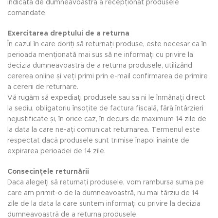
indicată de dumneavoastră a recepționat produsele
comandate.
Exercitarea dreptului de a returna
În cazul în care doriți să returnați produse, este necesar ca în
perioada menționată mai sus să ne informați cu privire la
decizia dumneavoastră de a returna produsele, utilizând
cererea online și veți primi prin e-mail confirmarea de primire
a cererii de returnare.
Vă rugăm să expediați produsele sau sa ni le înmânați direct
la sediu, obligatoriu însoțite de factura fiscală, fără întârzieri
nejustificate și, în orice caz, în decurs de maximum 14 zile de
la data la care ne-ați comunicat returnarea. Termenul este
respectat dacă produsele sunt trimise înapoi înainte de
expirarea perioadei de 14 zile.
Consecințele returnării
Daca alegeți să returnați produsele, vom rambursa suma pe
care am primit-o de la dumneavoastră, nu mai târziu de 14
zile de la data la care suntem informați cu privire la decizia
dumneavoastră de a returna produsele.