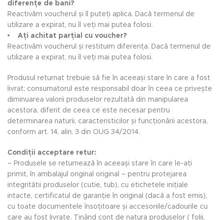
diferențe de bani?
Reactivăm voucherul și îl puteți aplica. Dacă termenul de
utilizare a expirat, nu îl veți mai putea folosi.
•
Ați achitat parțial cu voucher?
Reactivăm voucherul și restituim diferența. Dacă termenul de
utilizare a expirat, nu îl veți mai putea folosi.
Produsul returnat trebuie să fie în aceeași stare în care a fost
livrat; consumatorul este responsabil doar în ceea ce privește
diminuarea valorii produselor rezultată din manipularea
acestora, diferit de ceea ce este necesar pentru
determinarea naturii, caracteristicilor și funcționării acestora,
conform art. 14, alin. 3 din OUG 34/2014.
Condiții acceptare retur:
– Produsele se returnează în aceeași stare în care le-ați
primit, în ambalajul original original – pentru protejarea
integritătii produselor (cutie, tub), cu etichetele inițiale
intacte, certificatul de garanție în original (dacă a fost emis),
cu toate documentele însoțitoare și accesoriile/cadourile cu
care au fost livrate. Ținând cont de natura produselor ( folii,