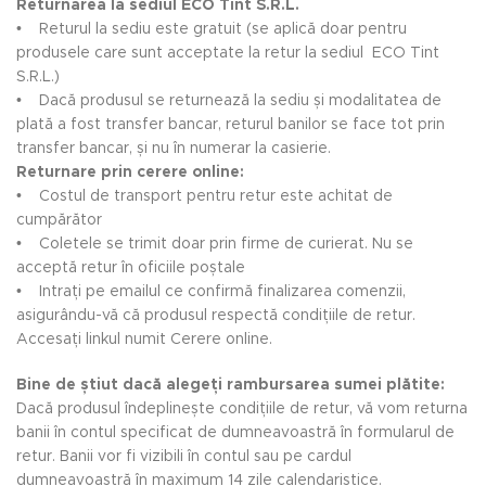
Returnarea la sediul ECO Tint S.R.L.
• Returul la sediu este gratuit (se aplică doar pentru
produsele care sunt acceptate la retur la sediul ECO Tint
S.R.L.)
• Dacă produsul se returnează la sediu și modalitatea de
plată a fost transfer bancar, returul banilor se face tot prin
transfer bancar, și nu în numerar la casierie.
Returnare prin cerere online:
• Costul de transport pentru retur este achitat de
cumpărător
• Coletele se trimit doar prin firme de curierat. Nu se
acceptă retur în oficiile poștale
• Intrați pe emailul ce confirmă finalizarea comenzii,
asigurându-vă că produsul respectă condițiile de retur.
Accesați linkul numit Cerere online.
Bine de știut dacă alegeți rambursarea sumei plătite:
Dacă produsul îndeplinește condițiile de retur, vă vom returna
banii în contul specificat de dumneavoastră în formularul de
retur. Banii vor fi vizibili în contul sau pe cardul
dumneavoastră în maximum 14 zile calendaristice.