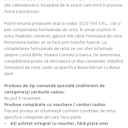
zile calendaristice, începând de la ziua în care intră în posesia
fizică a produsului
Puteți returna produsele atât la sediul ECO Tint S.R.L., cât și
prin completarea formularului de retur. În email-ul primit în
urma finalizării comenzii, găseşti link către formularul de retur.
Returnarea banilor se va face prin transfer bancar. La
completarea formularului de retur se vor oferi informații
despre contul IBAN, titularul contului și banca. De asemenea,
cumpărătorul poate să inlocuiască un Bun comandat, utilizând
formularul de retur, unde va specifica Bunul înlocuit cu Bunul
dorit.
Produse de tip comandă specială (indiferent de
categorie)și cardurile cadou:
Nu pot fi returnate.
Produse cumpărate cu vouchere / carduri cadou:
Fiecare produs se returnează conform condițiilor de retur
specifice categoriei din care face parte.
•
Ați achitat integral cu voucher, fără plata unei