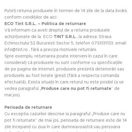
Puteți returna produsele în termen de 14 zile de la data livrării,
conform condițiilor de aici:
ECO Tint S.R.L. – Politica de returnare
Vă informam ca aveti dreptul de a returna produsele
achiziționate de la ECO
TINT S.R.L
., la adresa: Strasa
Echinoctiului 52 Bucuresti Sector 5, telefon 0733131133, email:
info@tint.ro , fără a preciza motivele returnării.
Spre exemplu, returnarea poate interveni în cazul în care
considerați că produsele nu sunt conforme cu specificațiile
de pe pagina de internet, produsele prezintă deteriorări sau
produsele au fost livrate greșit (fără a respecta comanda
efectuată). Exista situații în care returul nu este posibil (a se
vedea paragraful „
Produse care nu pot fi returnate
” de
mai jos).
Perioada de returnare
Cu exceptia cazurilor descrise la paragraful „Produse care nu
pot fi returnate” de mai jos, perioada de returnare este de 14
zile începand cu ziua în care dumneavoastră sau persoana