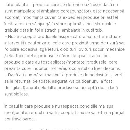
autocolante – produse care se deteriorează ușor dacă nu
sunt manipulate și ambalate corespunzător), este necesar să
acordați importanța cuvenită expedierii produselor, astfel
încât acestea să ajungă în stare optimă la noi. Materialele
trebuie date în folie strach şi ambalate în cutii tub.
– Nu se acceptă produsele asupra cărora au fost efectuate
intervenții neautorizate, cele care prezintă urme de uzură sau
folosire excesivă, zgârieturi, ciobituri, lovituri, șocuri mecanice
/ electrice, pete, produsele cărora le lipsesc accesorii,
produsele care au fost aplicate/montate, produsele care
prezintă cute, îndoituri, foliile/autocolantul cu liner desprins,
– Dacă ați cumpărat mai multe produse de același fel și vreți
să le returnați pe toate, asigurați-vă că doar unul a fost
desigilat. Returul celorlalte produse se acceptă doar dacă
sunt sigilate.
În cazul în care produsele nu respectă condițiile mai sus
menționate, returul nu va fi acceptat sau se va returna parțial
contravaloarea .