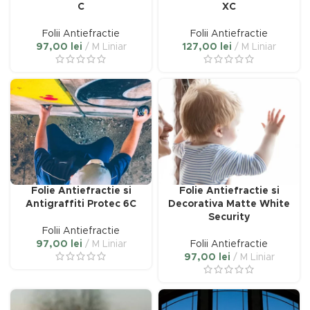
C
XC
Folii Antiefractie
Folii Antiefractie
97,00
lei
M Liniar
127,00
lei
M Liniar
Folie Antiefractie si
Folie Antiefractie si
Antigraffiti Protec 6C
Decorativa Matte White
Security
i
Folii Antiefractie
97,00
lei
M Liniar
Folii Antiefractie
97,00
lei
M Liniar
i
l
: