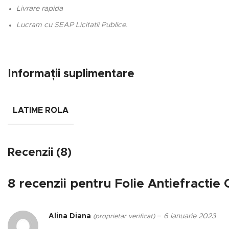
Livrare rapida
Lucram cu SEAP Licitatii Publice.
Informații suplimentare
LATIME ROLA
Recenzii (8)
8 recenzii pentru
Folie Antiefractie 
Alina Diana
–
6 ianuarie 2023
(proprietar verificat)