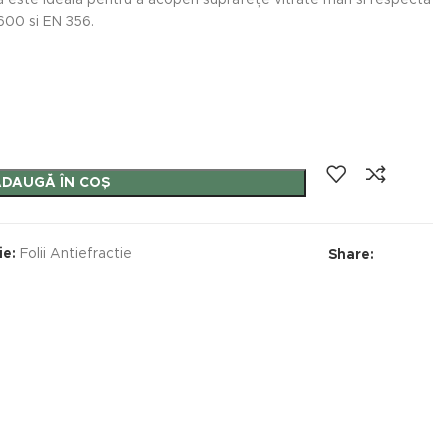
lia este ideală pentru a acoperi suprafețe vitrate mari si respectă
00 si EN 356.
ADAUGĂ ÎN COȘ
ie:
Folii Antiefractie
Share: