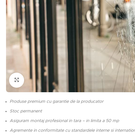
Click to enlarge
Produse premium cu garantie de la producator
Stoc permanent
Asiguram montaj profesional in tara – in limita a 50 mp
Agremente in conformitate cu standardele interne si internatio