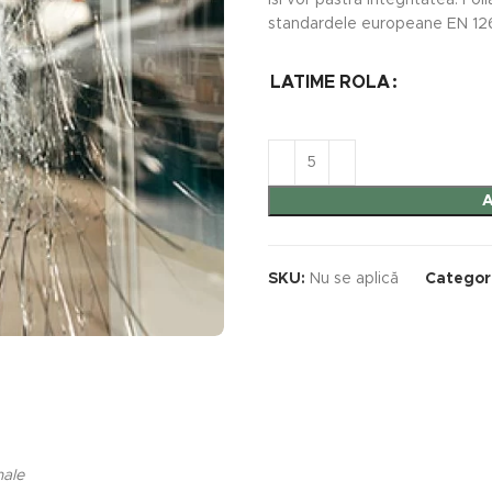
isi vor pastra integritatea. Fo
standardele europeane EN 126
LATIME ROLA
SKU:
Nu se aplică
Categor
nale