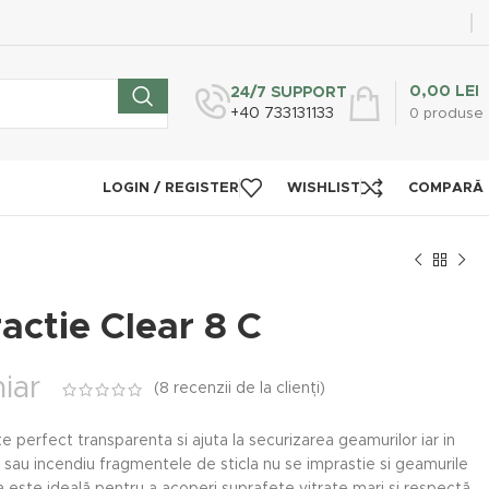
0,00
LEI
24/7 SUPPORT
+40 733131133
0
produse
LOGIN / REGISTER
WISHLIST
COMPARĂ
ractie Clear 8 C
iar
(
8
recenzii de la clienți)
te perfect transparenta si ajuta la securizarea geamurilor iar in
ie sau incendiu fragmentele de sticla nu se imprastie si geamurile