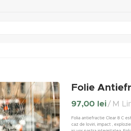
Folie Antief
97,00
lei
M Lin
Folia antiefractie Clear 8 C es
caz de loviri, impact , exploz