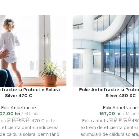
efractie si Protectie Solara
Folie Antiefractie si Prote
Silver 470 C
Silver 480 XC
Folii Antiefractie
Folii Antiefractie
107,00
lei
M Liniar
167,00
lei
M Lini
tiefractie Silver 470 C este
Folia antiefractie Silver 4
 eficienta pentru reducerea
extrem de eficienta pentru
 de căldură solară, permițând
acumulării de căldură solar