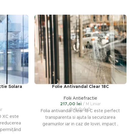
ctie Solara
Folie Antivandal Clear 18C
Folii Antiefractie
217,00
lei
M Liniar
ar
Folia antivandal Clear 18 C este perfect
80 XC este
transparenta si ajuta la securizarea
 reducerea
geamurilor iar in caz de loviri, impact ,
ă,permițând
explozie sau incendiu fragmentele de