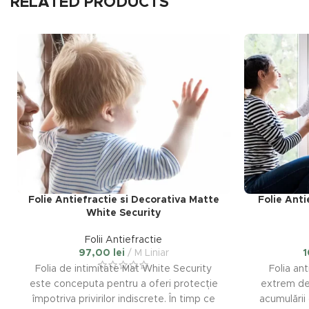
RELATED PRODUCTS
Folie Antiefractie si Decorativa Matte
Folie Anti
White Security
Folii Antiefractie
97,00
lei
M Liniar
Folia de intimitate Mat White Security
Folia an
este conceputa pentru a oferi protecție
extrem de
împotriva privirilor indiscrete. În timp ce
acumulării