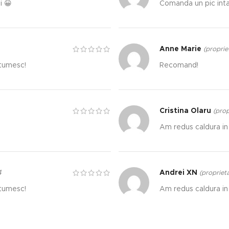
i 😀
Comanda un pic inta
Anne Marie
(propriet
ltumesc!
Recomand!
Cristina Olaru
(prop
Am redus caldura in 
4
Andrei XN
(proprieta
ltumesc!
Am redus caldura in 