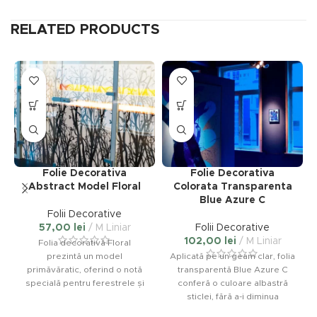
RELATED PRODUCTS
Acest
Acest
produs
produs
are
are
mai
mai
multe
multe
variații.
variații.
Folie Decorativa
Folie Decorativa
Opțiunile
Opțiunile
Abstract Model Floral
Colorata Transparenta
pot
pot
Blue Azure C
fi
fi
Folii Decorative
alese
alese
57,00
lei
M Liniar
Folii Decorative
în
în
102,00
lei
M Liniar
Folia decorativă Floral
pagina
pagina
prezintă un model
Aplicată pe un geam clar, folia
produsului.
produsului.
primăvăratic, oferind o notă
transparentă Blue Azure C
specială pentru ferestrele și
conferă o culoare albastră
pereții despărțitori din sticlă.
sticlei, fără a-i diminua
proprietățile transparente.