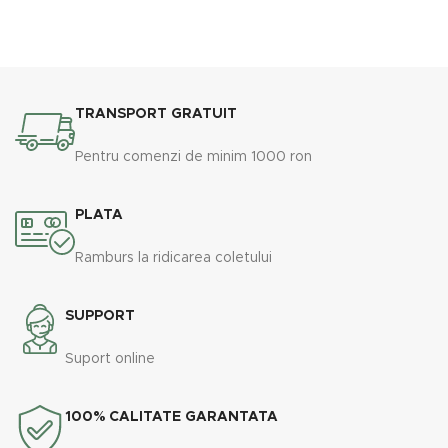
Este modalitatea perfectă de
a personaliza orice geam
interior (cum ar fi pereții
despărțitori, cabinele de duș
etc.) cu o notă de culoare.
TRANSPORT GRATUIT
Pentru comenzi de minim 1000 ron
PLATA
Ramburs la ridicarea coletului
SUPPORT
Suport online
100% CALITATE GARANTATA