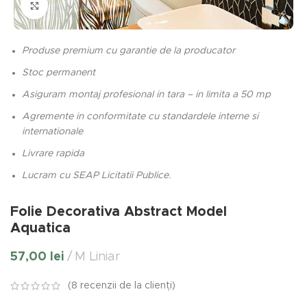
Click to enlarge
Produse premium cu garantie de la producator
Stoc permanent
Asiguram montaj profesional in tara – in limita a 50 mp
Agremente in conformitate cu standardele interne si
internationale
Livrare rapida
Lucram cu SEAP Licitatii Publice.
Folie Decorativa Abstract Model
Aquatica
57,00
lei
M Liniar
(
8
recenzii de la clienți)