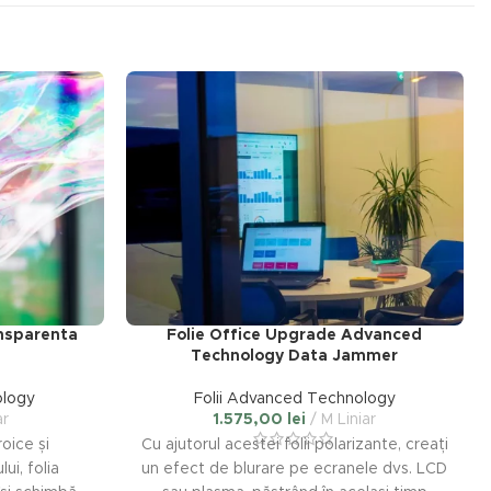
ansparenta
Folie Office Upgrade Advanced
Technology Data Jammer
ology
Folii Advanced Technology
ar
1.575,00
lei
M Liniar
roice și
Cu ajutorul acestei folii polarizante, creați
i, folia
un efect de blurare pe ecranele dvs. LCD