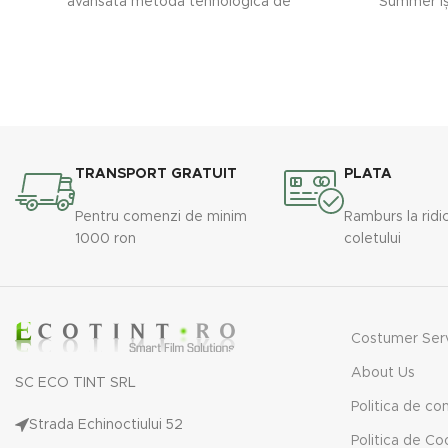
avansata metoda tehnologica de
Summer își
asigurare alternativ a intimitatii dar si o
variație 
transparenta totala a geamurilor . In urma
decorati
unui simplu impuls electric aceasta folie
lumina natur
transforma un geam transparent intrun
ferestrelo
geam mat translucid si viceversa.
sticlă pri
TRANSPORT GRATUIT
PLATA
Pentru comenzi de minim
Ramburs la ridi
1000 ron
coletului
Costumer Ser
About Us
SC ECO TINT SRL
Politica de con
Strada Echinoctiului 52
Politica de Co