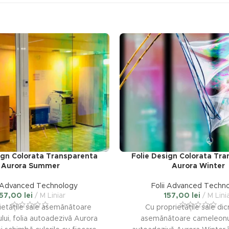
ign Colorata Transparenta
Folie Design Colorata Tr
Aurora Summer
Aurora Winter
i Advanced Technology
Folii Advanced Techn
157,00
lei
M Liniar
157,00
lei
M Lini
ietățile sale asemănătoare
Cu proprietățile sale dic
ui, folia autoadezivă Aurora
asemănătoare cameleonulu