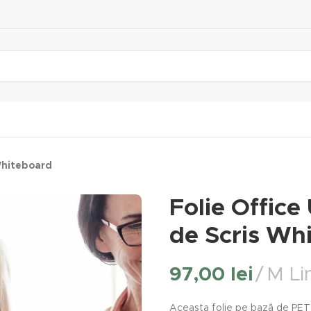
Whiteboard
Folie Offic
de Scris Wh
97,00
lei
M Lin
Aceasta folie pe bază de PET 