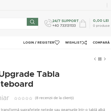
0,00
LEI
24/7 SUPPORT
+40 733131133
0
produse
LOGIN / REGISTER
WISHLIST
COMPARĂ
e Upgrade Tabla
iteboard
iar
(
8
recenzii de la clienți)
transformă suprafețele netede sau geamurile într-o tablă albă