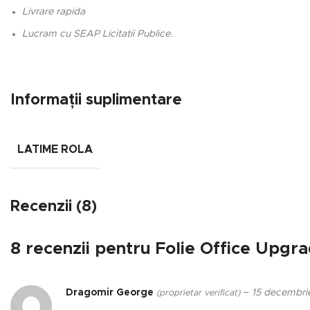
Livrare rapida
Lucram cu SEAP Licitatii Publice.
Informații suplimentare
LATIME ROLA
Recenzii (8)
8 recenzii pentru
Folie Office Upgr
Dragomir George
–
15 decembri
(proprietar verificat)