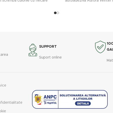
 schimbă culorile cu fiecare
autoadezivă Aurora Winter î
a unghiului de privire. Folia
culorile cu fiecare variație a 
vă Aurora Summer folosește
observare. Folia decorativă A
ală la efect maxim, dând viața
folosește lumina naturală l
r și pereților despărțitori de
maxim, dând viața ferestrelor 
n tonurile sale calde dicroice.
despărțitori din sticlă prin tonu
de nuanță dicroică
10
SUPPORT
GA
carea
Suport online
Mat
vice
fidentialitate
okie