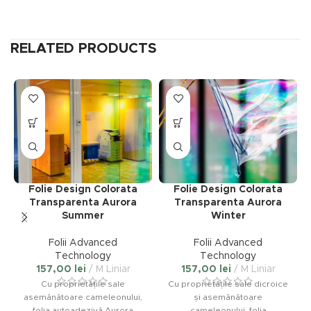
RELATED PRODUCTS
Acest
Acest
produs
produs
are
are
mai
mai
multe
multe
variații.
variații.
Folie Design Colorata
Folie Design Colorata
Opțiunile
Opțiunile
Transparenta Aurora
Transparenta Aurora
pot
pot
Summer
Winter
fi
fi
alese
alese
Folii Advanced
Folii Advanced
în
în
Technology
Technology
pagina
pagina
157,00
lei
M Liniar
157,00
lei
M Liniar
produsului.
produsului.
Cu proprietățile sale
Cu proprietățile sale dicroice
asemănătoare cameleonului,
și asemănătoare
folia autoadezivă Aurora
cameleonului, folia