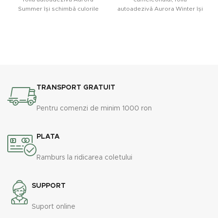
Summer își schimbă culorile
autoadezivă Aurora Winter își
cu fiecare variație a unghiului
schimbă culorile cu fiecare
de privire. Folia decorativă
variație a unghiului de
Aurora Summer folosește
observare. Folia decorativă
lumina naturală la efect
Aurora Winter folosește
maxim, dând viața ferestrelor
lumina naturală la un efect
și pereților despărțitori de
maxim, dând viața ferestrelor
sticlă prin tonurile sale calde
și pereților despărțitori din
dicroice.
sticlă prin tonurile sale reci de
TRANSPORT GRATUIT
nuanță dicroică.
Pentru comenzi de minim 1000 ron
PLATA
Ramburs la ridicarea coletului
SUPPORT
Suport online