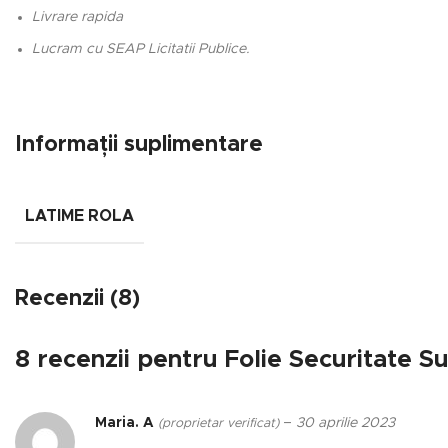
Livrare rapida
Lucram cu SEAP Licitatii Publice.
Informații suplimentare
LATIME ROLA
Recenzii (8)
8 recenzii pentru
Folie Securitate S
Maria. A
–
30 aprilie 2023
(proprietar verificat)