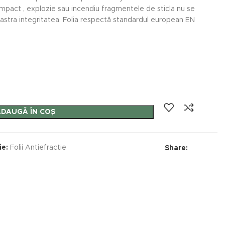
, impact , explozie sau incendiu fragmentele de sticla nu se
 pastra integritatea. Folia respectă standardul european EN
ADAUGĂ ÎN COȘ
ie:
Folii Antiefractie
Share: