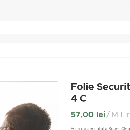
Folie Securi
4 C
57,00
lei
M Lin
Folia de securitate Super Clea