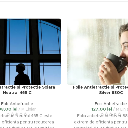
efractie si Protectie Solara
Folie Antiefractie si Prote
Neutral 465 C
Silver 880C
Folii Antiefractie
Folii Antiefractie
98,00
lei
M Liniar
127,00
lei
M Lini
iefractie Neutral 465 C este
Folia antiefractie Silver 8
 eficienta pentru reducerea
extrem de eficienta pentru