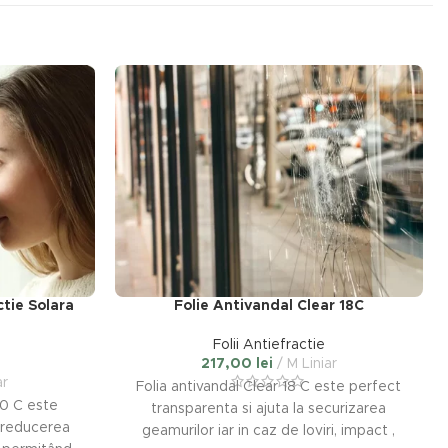
ctie Solara
Folie Antivandal Clear 18C
Folii Antiefractie
217,00
lei
M Liniar
ar
Folia antivandal Clear 18 C este perfect
80 C este
transparenta si ajuta la securizarea
 reducerea
geamurilor iar in caz de loviri, impact ,