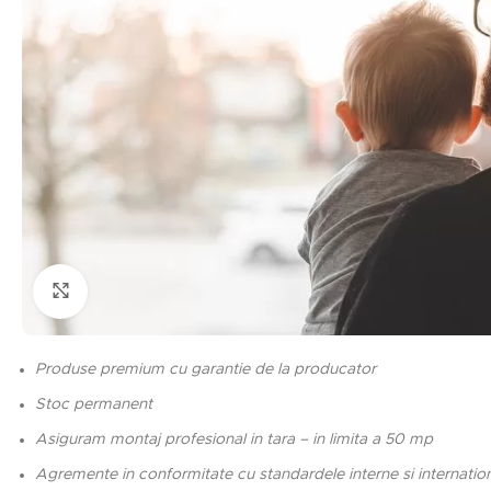
Click to enlarge
Produse premium cu garantie de la producator
Stoc permanent
Asiguram montaj profesional in tara – in limita a 50 mp
Agremente in conformitate cu standardele interne si internatio