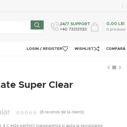
0,00
LEI
24/7 SUPPORT
+40 733131133
0
produse
LOGIN / REGISTER
WISHLIST
COMPARĂ
tate Super Clear
iar
(
8
recenzii de la clienți)
r 4 C este perfect transparenta si ajuta la securizarea