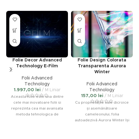
Acest
Acest
produs
produs
are
are
mai
mai
multe
multe
variații.
variații.
Folie Decor Advanced
Folie Design Colorata
Opțiunile
Opțiunile
Technology E-Film
Transparenta Aurora
pot
pot
Winter
fi
fi
Folii Advanced
alese
alese
Technology
Folii Advanced
în
în
1.997,00
lei
M Liniar
Technology
pagina
pagina
157,00
lei
M Liniar
Aceasta folie este una dintre
produsului.
produsului.
cele mai inovatoare folii si
Cu proprietățile sale dicroice
reprezinta cea mai avansata
și asemănătoare
metoda tehnologica de
cameleonului, folia
asigurare alternativ a
autoadezivă Aurora Winter își
intimitatii dar si o transparenta
schimbă culorile cu fiecare
totala a geamurilor . In urma
variație a unghiului de
unui simplu impuls electric
observare. Folia decorativă